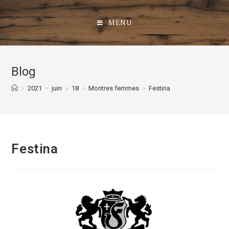
Skip
to
MENU
content
Blog
>
2021
>
juin
>
18
>
Montres femmes
>
Festina
Festina